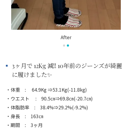
After
3ヶ月で 12Kg 減!! 10年前のジーンズが綺麗
に履けました✨
・体重 : 64.9Kg ⇒53.1Kg(-11.8kg)
・ウエスト : 90.5㎝⇒69.8㎝(-20.7㎝)
・体脂肪率 : 38.4%⇒29.2%(-9.2%)
・身長 : 163㎝
・期間 : 3ヶ月