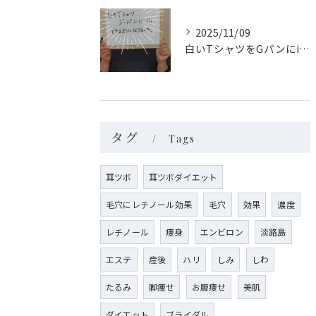
2025/11/09
白いTシャツをGパンにinできるようになりました‼
タグ
Tags
耳ツボ
耳ツボダイエット
毛穴にレチノール効果
毛穴
効果
濃度
レチノール
痩身
エンビロン
淡路島
エステ
産後
ハリ
しみ
しわ
たるみ
脚痩せ
お腹痩せ
美肌
ダイエット
ブライダル