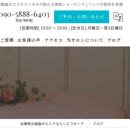
淡路島のエステでくすみが取れる美肌シェービング | リンパや筋肉を意識
090-5888-6403
ご予約・お問い合わせ
完全予約制
[営業時間] 10:00 〜 20:00 / [定休日] 月曜日・第3日曜日
るご質問
お客様の声
アクセス
当サロンについて
ブログ
フェイシャル
コラム
痩身
美容
シェービング
耳つぼ
兵庫県淡路島のエステならシエラボーテ
ブログ