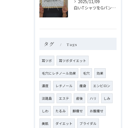
2025/11/09
白いTシャツをGパンにinできるようになりました‼
タグ
Tags
耳ツボ
耳ツボダイエット
毛穴にレチノール効果
毛穴
効果
濃度
レチノール
痩身
エンビロン
淡路島
エステ
産後
ハリ
しみ
しわ
たるみ
脚痩せ
お腹痩せ
美肌
ダイエット
ブライダル